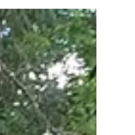
Santa Maria, marco da fundação da cidade, foi
tombada no aniversário oficial de 130 anos do
município, celebrado na última quarta-feira, 5 de
agosto. A decisão unânime do Conselho de
Defesa do Patrimônio Histórico, Artístico,
Arquitetônico e Ambiental de Jaguariúna
(CONPHAAJ) garante proteção ao p