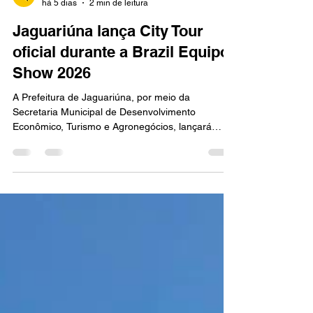
Redação
há 5 dias
2 min de leitura
Jaguariúna lança City Tour
oficial durante a Brazil Equipo
Show 2026
A Prefeitura de Jaguariúna, por meio da
Secretaria Municipal de Desenvolvimento
Econômico, Turismo e Agronegócios, lançará
oficialmente o City Tour Jaguariúna, um novo
atrativo turístico criado em parceria com o
Conselho Municipal de Turismo (Comtur). A
iniciativa estreia durante a Brazil Equipo Show
(BES) 2026, que acontece de 4 a 7 de agosto, na
Red Eventos, oferecendo aos visitantes uma
oportunidade de conhecer a história, a cultura e
os principais pontos turísticos do mun