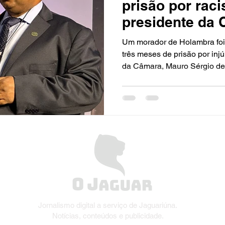
prisão por rac
presidente da 
policial militar
Um morador de Holambra foi
três meses de prisão por injú
da Câmara, Mauro Sérgio de.
Jornalismo digital a serviço de Jaguariúna.
Notícias, conteúdos e publicidade.