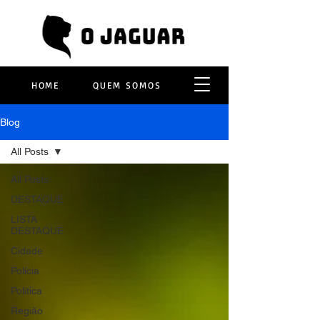
HOME
QUEM SOMOS
Blog
All Posts
All Posts
DESTAQUE
LISTA
DESTAQUE
Cidade
Polícia
Política
Região