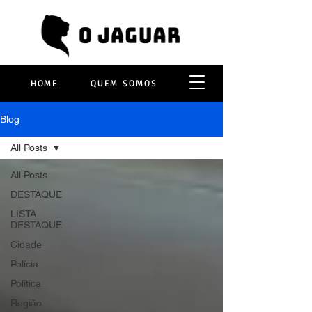
HOME
QUEM SOMOS
Blog
All Posts
All Posts
DESTAQUE
LISTA
DESTAQUE
Cidade
Polícia
Política
Região