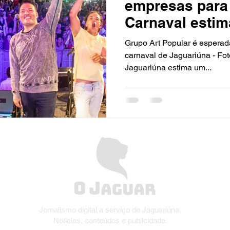
empresas para 
Carnaval esti
mil
Grupo Art Popular é esperad
carnaval de Jaguariúna - Fot
Jaguariúna estima um...
Jornalismo digital a serviço de Jaguariúna.
Notícias, conteúdos e publicidade.