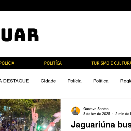
POLÍCIA
POLITÍCA
TURISMO E CULTUR
TA DESTAQUE
Cidade
Polícia
Política
Regi
ira do Jaguar
Gustavo Santos
8 de fev. de 2025
2 min de l
Jaguariúna bus