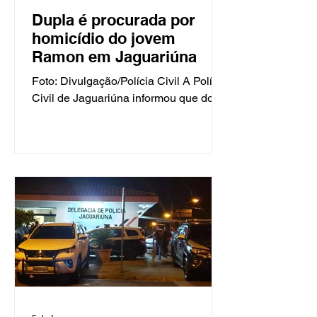
Dupla é procurada por
homicídio do jovem
Ramon em Jaguariúna
Foto: Divulgação/Polícia Civil A Polícia
Civil de Jaguariúna informou que dois
investigados pelo homicídio de Ramon
Luporini de Faria Motta, de 30 anos,
estão sendo procurados pela Justiça.
São eles Gilson Silva Santos Oliveira
e Jesué Ferreira Alves. O caso foi
registrado na manhã de 27 de
fevereiro, quando o pai da vítima
procurou a polícia para comunicar o
desaparecimento, após não conseguir
contato com o filho desde a noite
anterior. A partir daí, os investigadores
passar