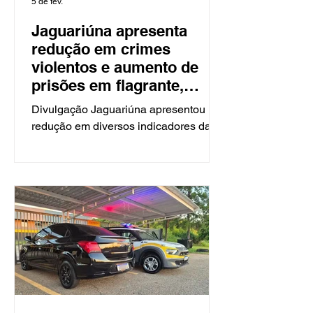
5 de fev.
Jaguariúna apresenta
redução em crimes
violentos e aumento de
prisões em flagrante,
aponta SSP
Divulgação Jaguariúna apresentou
redução em diversos indicadores da
criminalidade ao longo de 2025,
segundo dados da Secretaria de
Segurança Pública do Estado de São
Paulo. O levantamento reúne
ocorrências atendidas pela Polícia
Militar, Guarda Municipal e Polícia Civil
e aponta avanços especialmente nos
crimes mais graves, ao mesmo tempo
em que revela aumento significativo
nos furtos. Entre os crimes contra o
patrimônio, o roubo de veículos teve