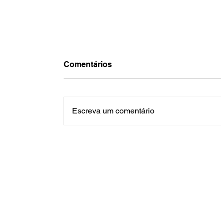
Comentários
Escreva um comentário
Jaguariúna ganha 125 novos MEIs
mês e supera 5,1 mil empreended
em 2026