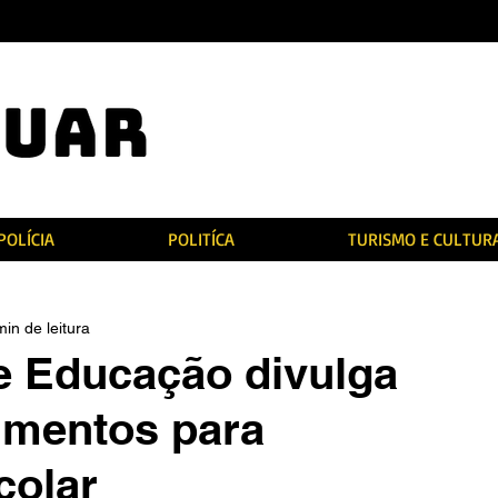
POLÍCIA
POLITÍCA
TURISMO E CULTUR
min de leitura
e Educação divulga
umentos para
colar