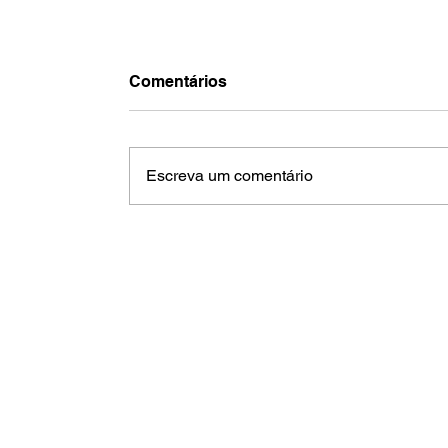
Comentários
Escreva um comentário
Lei Maria da Penha: Mais mulhere
buscam proteção em Jaguariúna
diante do aumento dos casos de
violência