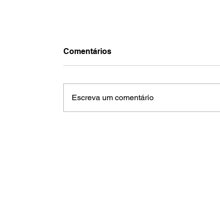
Comentários
Escreva um comentário
Jaguariúna ganha 125 novos MEIs
mês e supera 5,1 mil empreended
em 2026