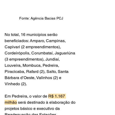
Fonte: Agência Bacias PCJ
No total, 16 municípios serão 
beneficiados: Amparo, Campinas, 
Capivari 
(2 empreendimentos)
, 
Cordeirópolis, Corumbataí, Jaguariúna 
(
3 empreendimentos)
, Jundiaí, 
Louveira, Mombuca, Pedreira, 
Piracicaba, Rafard 
(2)
, Salto, Santa 
Bárbara d’Oeste, Valinhos 
(2)
 e 
Vinhedo 
(2)
.
Em Pedreira, o valor de 
R$ 1.167 
milhão
 será destinado à elaboração do 
projetos básico e executivo da 
Readequação das Estações 