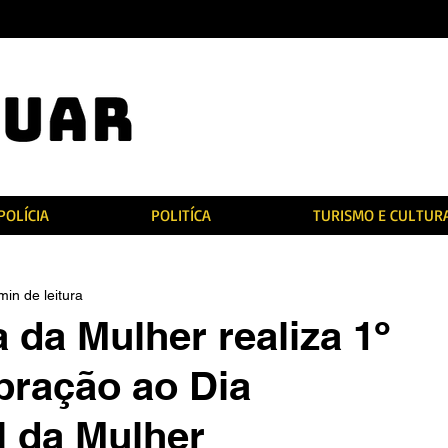
POLÍCIA
POLITÍCA
TURISMO E CULTUR
min de leitura
 da Mulher realiza 1º
bração ao Dia
l da Mulher