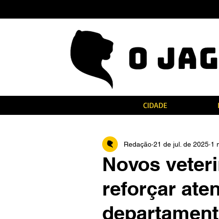
CIDADE
Redação
21 de jul. de 2025
1 
Novos veter
reforçar ate
departament