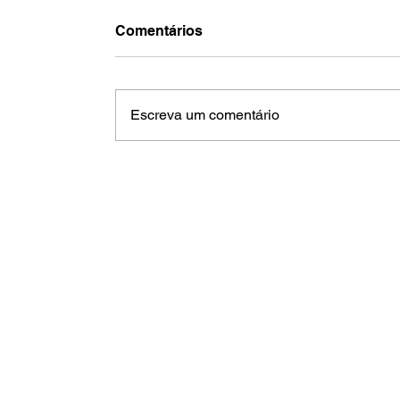
Comentários
Escreva um comentário
Jaguariúna ganha 125 novos MEIs
mês e supera 5,1 mil empreended
em 2026