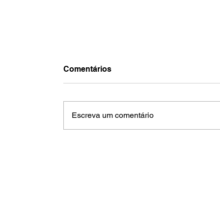
Comentários
Escreva um comentário
Lei Maria da Penha: Mais mulhere
buscam proteção em Jaguariúna
diante do aumento dos casos de
violência