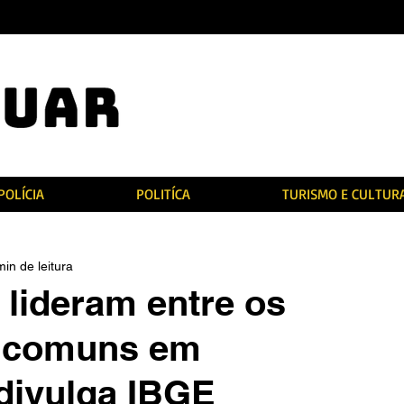
POLÍCIA
POLITÍCA
TURISMO E CULTUR
min de leitura
 lideram entre os
 comuns em
divulga IBGE