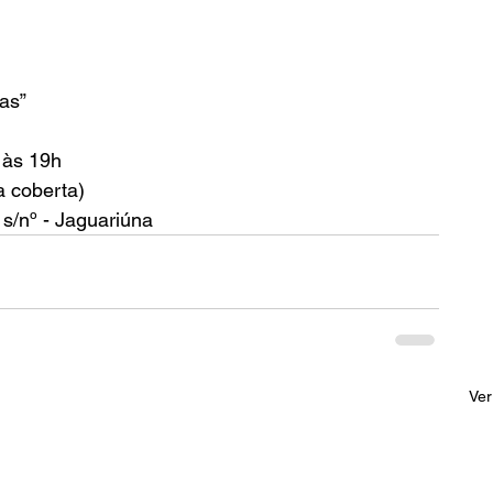
as”
, às 19h
a coberta)
s/nº - Jaguariúna
Ver