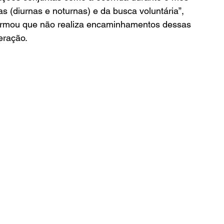
s (diurnas e noturnas) e da busca voluntária”, 
formou que não realiza encaminhamentos dessas 
eração.