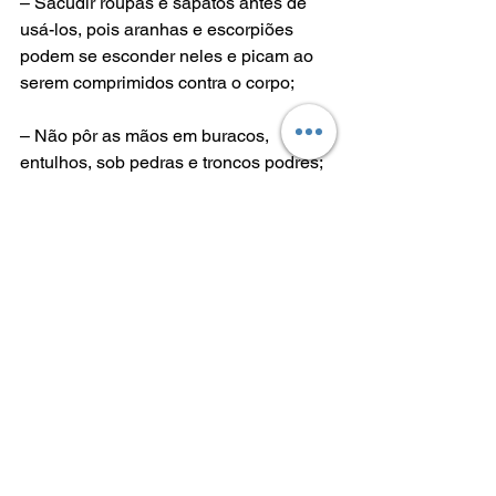
– Sacudir roupas e sapatos antes de 
usá-los, pois aranhas e escorpiões 
podem se esconder neles e picam ao 
serem comprimidos contra o corpo;
– Não pôr as mãos em buracos, 
entulhos, sob pedras e troncos podres;
– Usar calçados e luvas de raspas de 
couro para atividades em que seja 
preciso colocar a mão e pisar em 
buracos, entulhos e pedras;
– Usar telas em ralos do chão, pias ou 
tanques;
– Usar telas nas janelas e vedar a 
abertura entre o chão e a porta;