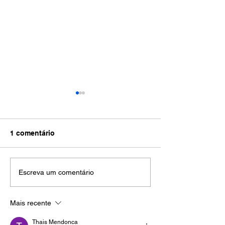
1 comentário
Jaguariúna lança City
Cabos soltos a
Escreva um comentário
Tour oficial durante a
desafiam cidad
Brazil Equipo Show
seguem entre a
Mais recente
2026
principais rec
da população 
Thais Mendonca