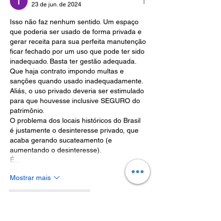
Jaguariúna
23 de jun. de 2024
Isso não faz nenhum sentido. Um espaço 
que poderia ser usado de forma privada e 
gerar receita para sua perfeita manutenção 
ficar fechado por um uso que pode ter sido 
inadequado. Basta ter gestão adequada. 
Que haja contrato impondo multas e 
sanções quando usado inadequadamente. 
Aliás, o uso privado deveria ser estimulado 
para que houvesse inclusive SEGURO do 
patrimônio. 
O problema dos locais históricos do Brasil 
é justamente o desinteresse privado, que 
acaba gerando sucateamento (e 
aumentando o desinteresse). 
É…
Mostrar mais
Curtir
Responder