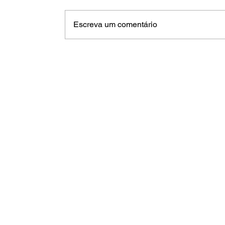
Escreva um comentário
Jaguariúna ganha 125 novos MEIs
mês e supera 5,1 mil empreended
em 2026