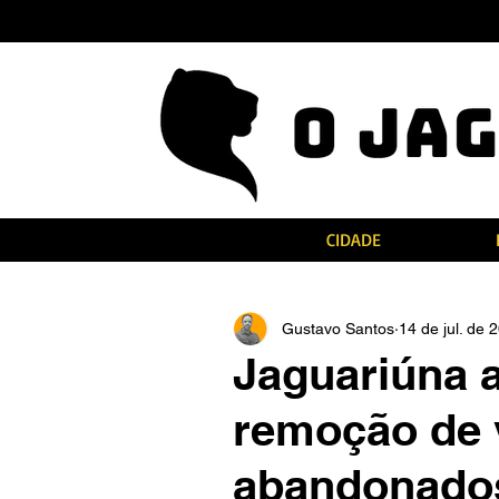
CIDADE
Gustavo Santos
14 de jul. de 
Jaguariúna a
remoção de 
abandonados;