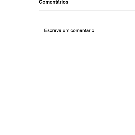
Comentários
Escreva um comentário
Jaguariúna ganha 125 novos MEIs
mês e supera 5,1 mil empreended
em 2026