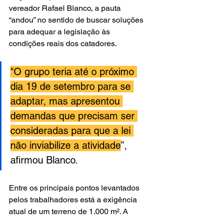
vereador Rafael Blanco, a pauta 
“andou” no sentido de buscar soluções 
para adequar a legislação às 
condições reais dos catadores.
"O grupo teria até o próximo 
dia 19 de setembro para se 
adaptar, mas apresentou 
demandas que precisam ser 
consideradas para que a lei 
não inviabilize a atividade
”, 
afirmou Blanco.
Entre os principais pontos levantados 
pelos trabalhadores está a exigência 
atual de um terreno de 1.000 m². A 