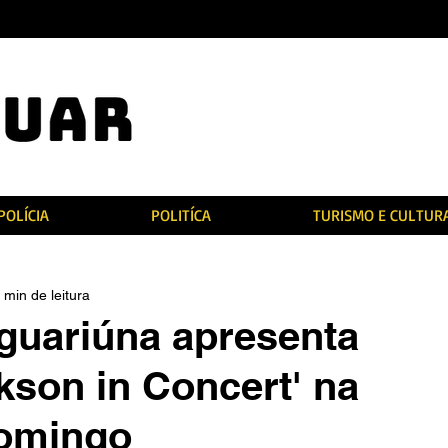
POLÍCIA
POLITÍCA
TURISMO E CULTUR
 min de leitura
guariúna apresenta
kson in Concert' na
domingo