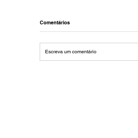
Comentários
Escreva um comentário
Jaguariúna lança City Tour oficial
durante a Brazil Equipo Show 202